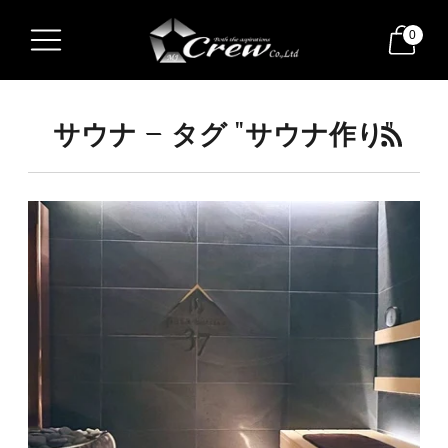
0
サウナ — タグ "サウナ作り"