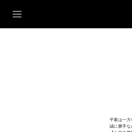
平素は一方
誠に勝手な