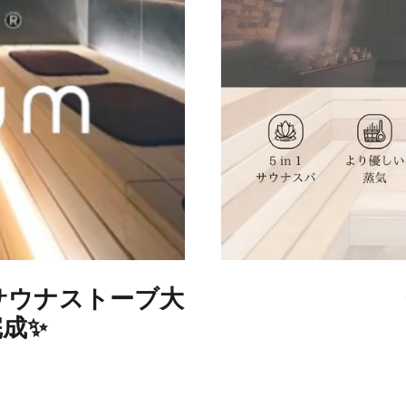
社サウナストーブ大
成✨